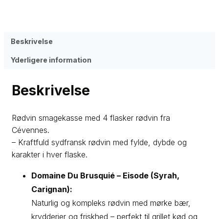
Varenummer (SKU):
sk-0004
Kategorier:
Domaine Du Brusquié
,
Kasser
,
Le Clau de Lise
,
Rødvin
,
Vin
Beskrivelse
Yderligere information
Beskrivelse
Rødvin smagekasse med 4 flasker rødvin fra
Cévennes.
– Kraftfuld sydfransk rødvin med fylde, dybde og
karakter i hver flaske.
Domaine Du Brusquié – Eisode (Syrah,
Carignan):
Naturlig og kompleks rødvin med mørke bær,
krydderier og friskhed – perfekt til grillet kød og