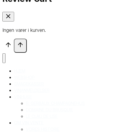
Ingen varer i kurven.
HJEM
WEBSHOP
SMAGEKASSER
VINANMELDELSER
VINHUSE
R. GERBAUX CHAMPAGNEHUS
DOMAINE DU BRUSQUIE
LE CLAU DE LISE
OM VIN VENTE
VORES HISTORIE