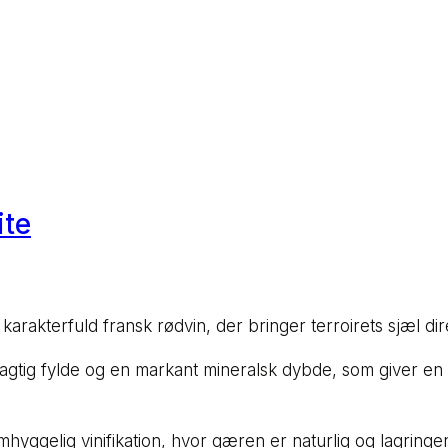
ite
rakterfuld fransk rødvin, der bringer terroirets sjæl direk
tagtig fylde og en markant mineralsk dybde, som giver en
mhyggelig vinifikation, hvor gæren er naturlig og lagrin