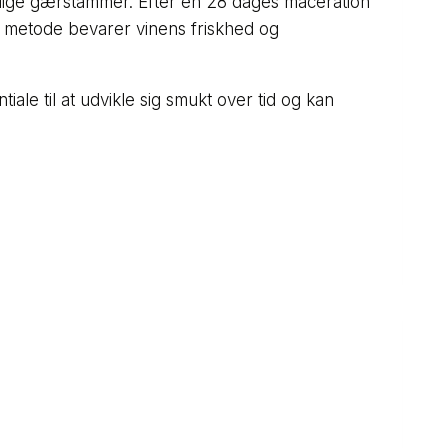
rlige gærstammer. Efter en 28 dages maceration
e metode bevarer vinens friskhed og
iale til at udvikle sig smukt over tid og kan