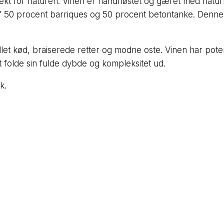
pekt for naturen. Vinen er håndhøstet og gæret med natu
 af 50 procent barriques og 50 procent betontanke. Denn
illet kød, braiserede retter og modne oste. Vinen har potent
 folde sin fulde dybde og kompleksitet ud.
k.